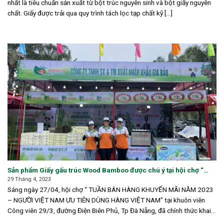
nhất là tiêu chuẩn sản xuất từ bột trúc nguyên sinh và bột giấy nguyên
chất. Giấy được trải qua quy trình tách lọc tạp chất kỹ [...]
Sản phẩm Giấy gấu trúc Wood Bamboo được chú ý tại hội chợ “
TUẦN BÁN HÀNG KHUYẾN MÃI NĂM 2023 – NGƯỜI VIỆT NAM ƯU
29 Tháng 4, 2023
TIÊN DÙNG HÀNG VIỆT NAM”
Sáng ngày 27/04, hội chợ “ TUẦN BÁN HÀNG KHUYẾN MÃI NĂM 2023
– NGƯỜI VIỆT NAM ƯU TIÊN DÙNG HÀNG VIỆT NAM” tại khuôn viên
Công viên 29/3, đường Điện Biên Phủ, Tp Đà Nẵng, đã chính thức khai
[...]