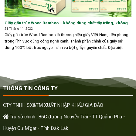
Giấy gấu trúc Wood Bamboo – không dùng chất tẩy trắng, không
dùng hoá chất độc hại
21 Tháng 11, 2022
Giấy gấu trúc Wood Bamboo là thương hiệu giấy Việt Nam, tiên phong
trong lĩnh vực dùng công nghệ xanh. Thành phần chính của giấy sử
dụng 100% bột trúc nguyên sinh và bột giấy nguyên chất. Đặc biệt
Wood [...]
THÔNG TIN CÔNG TY
CTY TNHH SX&TM XUẤT NHẬP KHẨU GIA BẢO
Trụ sở chính : 86C đường Nguyễn Trãi - TT Quảng Phú -
Huyện Cư M’gar - Tỉnh Đăk Lăk