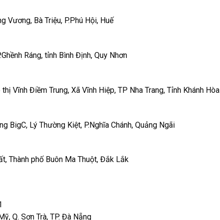
 Vương, Bà Triệu, P.Phú Hội, Huế
.Ghềnh Ráng, tỉnh Bình Định, Quy Nhơn
thị Vĩnh Điềm Trung, Xã Vĩnh Hiệp, TP Nha Trang, Tỉnh Khánh Hòa
 BigC, Lý Thường Kiệt, P.Nghĩa Chánh, Quảng Ngãi
ất, Thành phố Buôn Ma Thuột, Đắk Lắk
1
ỹ, Q. Sơn Trà, TP. Đà Nẵng