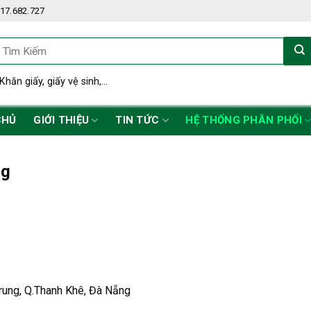
17.682.727
ìm
iếm:
Khăn giấy, giấy vệ sinh,...
CHỦ
GIỚI THIỆU
TIN TỨC
HỆ THỐNG PHÂN PHỐI
ng
ung, Q.Thanh Khê, Đà Nẵng