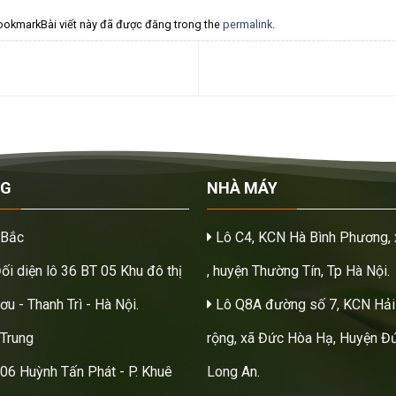
ookmarkBài viết này đã được đăng trong the
permalink
.
NG
NHÀ MÁY
 Bắc
Lô C4, KCN Hà Bình Phương, 
Đối diện lô 36 BT 05 Khu đô thị
, huyện Thường Tín, Tp Hà Nội.
u - Thanh Trì - Hà Nội.
Lô Q8A đường số 7, KCN Hải
Trung
rộng, xã Đức Hòa Hạ, Huyện Đứ
206 Huỳnh Tấn Phát - P. Khuê
Long An.