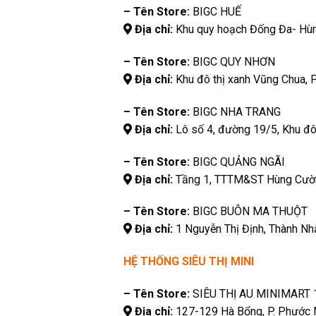
– Tên Store:
BIGC HUẾ
Địa chỉ:
Khu quy hoạch Đống Đa- Hùng
– Tên Store:
BIGC QUY NHƠN
Địa chỉ:
Khu đô thị xanh Vũng Chua, P
– Tên Store:
BIGC NHA TRANG
Địa chỉ:
Lô số 4, đường 19/5, Khu đô 
– Tên Store:
BIGC QUẢNG NGÃI
Địa chỉ:
Tầng 1, TTTM&ST Hùng Cường
– Tên Store:
BIGC BUÔN MA THUỘT
Địa chỉ:
1 Nguyễn Thị Định, Thành Nh
HỆ THỐNG SIÊU THỊ MINI
– Tên Store:
SIÊU THỊ AU MINIMART 
Địa chỉ:
127-129 Hà Bổng, P. Phước M