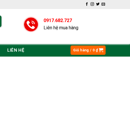
0917.682.727
Liên hệ mua hàng
LIÊN HỆ
Giỏ hàng /
0
₫