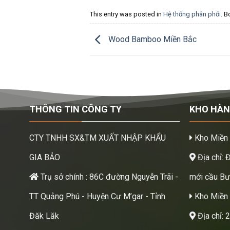
This entry was posted in
Hệ thống phân phối
. B
Wood Bamboo Miền Bắc
THÔNG TIN CÔNG TY
KHO HÀ
CTY TNHH SX&TM XUẤT NHẬP KHẨU
Kho Miền
GIA BẢO
Địa chỉ: 
Trụ sở chính : 86C đường Nguyễn Trãi -
mới cầu Bươ
TT Quảng Phú - Huyện Cư M’gar - Tỉnh
Kho Miền 
Đăk Lăk
Địa chỉ: 