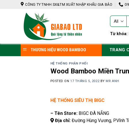
Skip
CÔNG TY TNHH SX&TM XUẤT NHẬP KHẨU GIA BẢO
09
to
content
T
k
Từ khóa:
TRANG 
THƯƠNG HIỆU WOOD BAMBOO
HỆ THỐNG PHÂN PHỐI
Wood Bamboo Miền Tru
POSTED ON
17 THÁNG 5, 2022
BY
MR ANH
HỆ THỐNG SIÊU THỊ BIGC
– Tên Store:
BIGC ĐÀ NẴNG
Địa chỉ:
Đường Hùng Vương, P.Vĩnh Tr