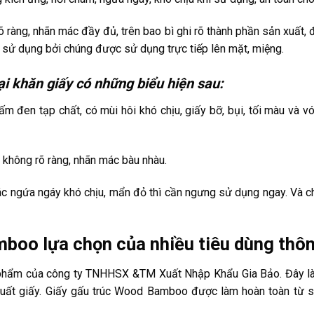
ràng, nhãn mác đầy đủ, trên bao bì ghi rõ thành phần sản xuất, đ
i sử dụng bởi chúng được sử dụng trực tiếp lên mặt, miệng.
ại khăn giấy có những biểu hiện sau:
ấm đen tạp chất, có mùi hôi khó chịu, giấy bỡ, bụi, tối màu và v
không rõ ràng, nhãn mác bàu nhàu.
c ngứa ngáy khó chịu, mẩn đỏ thì cần ngưng sử dụng ngay. Và c
boo lựa chọn của nhiều tiêu dùng thôn
phẩm của công ty TNHHSX &TM Xuất Nhập Khẩu Gia Bảo. Đây là 
 giấy. Giấy gấu trúc Wood Bamboo được làm hoàn toàn từ sợi