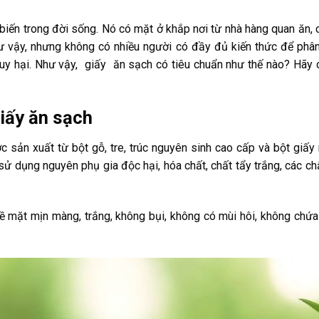
biến trong đời sống. Nó có mặt ở khắp nơi từ nhà hàng quan ăn, 
ư vậy, nhưng không có nhiều người có đầy đủ kiến thức để phân
guy hại. Như vậy, giấy ăn sạch có tiêu chuẩn như thế nào? Hãy cù
iấy ăn sạch
sản xuất từ bột gỗ, tre, trúc nguyên sinh cao cấp và bột giấy n
g sử dụng nguyên phụ gia độc hại, hóa chất, chất tẩy trắng, các 
 mặt mịn màng, trắng, không bụi, không có mùi hôi, không chứa t