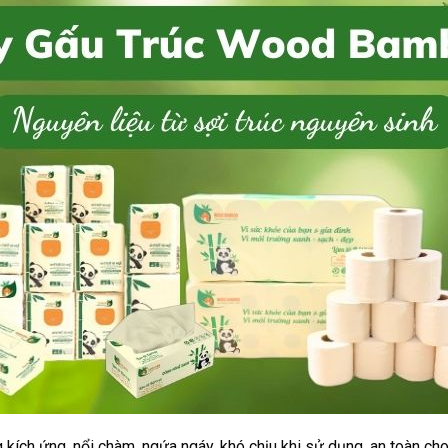
 kích ứng, nổi chàm, ngứa ngáy, khó chịu khi sử dụng, an toàn ch