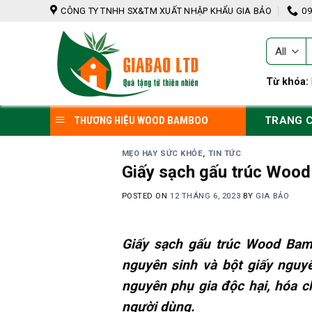
Skip
CÔNG TY TNHH SX&TM XUẤT NHẬP KHẨU GIA BẢO
09
to
content
T
k
Từ khóa:
TRANG 
THƯƠNG HIỆU WOOD BAMBOO
MẸO HAY SỨC KHỎE
,
TIN TỨC
Giấy sạch gấu trúc Wood
POSTED ON
12 THÁNG 6, 2023
BY
GIA BẢO
Giấy sạch gấu trúc Wood Bamb
nguyên sinh và bột giấy nguyê
nguyên phụ gia độc hại, hóa c
người dùng.