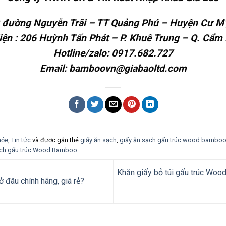
C đường Nguyễn Trãi – TT Quảng Phú – Huyện Cư M’
iện : 206 Huỳnh Tấn Phát – P. Khuê Trung – Q. Cẩm 
Hotline/zalo: 0917.682.727
Email: bamboovn@giabaoltd.com
hỏe
,
Tin tức
và được gắn thẻ
giấy ăn sạch
,
giấy ăn sạch gấu trúc wood bambo
ạch gấu trúc Wood Bamboo
.
Khăn giấy bỏ túi gấu trúc Woo
đâu chính hãng, giá rẻ?