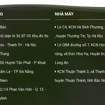
NG
NHÀ MÁY
 Bắc
Lô C4, KCN Hà Bình Phương, 
Đối diện lô 36 BT 05 Khu đô thị
, huyện Thường Tín, Tp Hà Nội.
u - Thanh Trì - Hà Nội.
Lô Q8A đường số 7, KCN Hải
Trung
rộng, xã Đức Hòa Hạ, Huyện Đứ
206 Huỳnh Tấn Phát - P. Khuê
Long An.
Cẩm Lệ - TP. Đà Nẵng.
KCN Thuận Thành 3, xã Thanh
 Nam
huyện Thuận Thành, tỉnh Bắc Ni
22/14 Phan Văn Hớn - Q. 12 -
Minh.