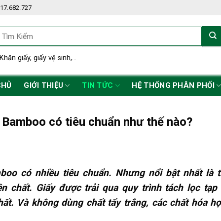
17.682.727
ìm
iếm:
Khăn giấy, giấy vệ sinh,...
CHỦ
GIỚI THIỆU
TIN TỨC
HỆ THỐNG PHÂN PHỐI
 Bamboo có tiêu chuẩn như thế nào?
oo có nhiều tiêu chuẩn. Nhưng nổi bật nhất là ti
n chất. Giấy được trải qua quy trình tách lọc tạ
hất. Và không dùng chất tẩy trắng, các chất hóa 