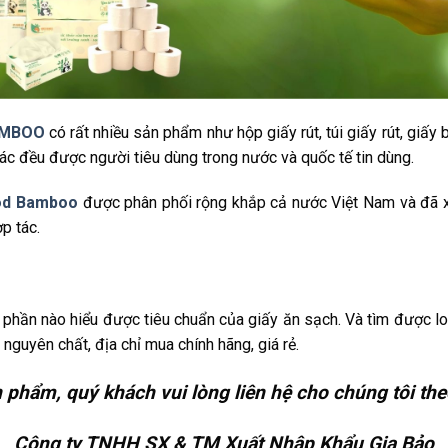
BAMBOO
có rất nhiều sản phẩm như hộp giấy rút, túi giấy rút, giấy bỏ
c đều được người tiêu dùng trong nước và quốc tế tin dùng.
ood Bamboo
được phân phối rộng khắp cả nước Việt Nam và đã xu
p tác.
đã phần nào hiểu được tiêu chuẩn của giấy ăn sạch. Và tìm được 
 nguyên chất, địa chỉ mua chính hãng, giá rẻ.
 phẩm, quý khách vui lòng liên hệ cho chúng tôi theo
Công ty TNHH SX & TM Xuất Nhập Khẩu Gia Bảo