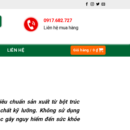
0917.682.727
Liên hệ mua hàng
LIÊN HỆ
Giỏ hàng /
0
₫
êu chuẩn sản xuất từ bột trúc
p chất kỹ lưỡng. Không sử dụng
học gây nguy hiểm đến sức khỏe