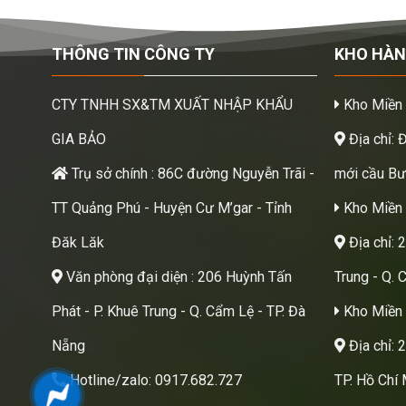
THÔNG TIN CÔNG TY
KHO HÀ
CTY TNHH SX&TM XUẤT NHẬP KHẨU
Kho Miền
GIA BẢO
Địa chỉ: 
Trụ sở chính : 86C đường Nguyễn Trãi -
mới cầu Bươ
TT Quảng Phú - Huyện Cư M’gar - Tỉnh
Kho Miền 
Đăk Lăk
Địa chỉ: 
Văn phòng đại diện : 206 Huỳnh Tấn
Trung - Q. 
Phát - P. Khuê Trung - Q. Cẩm Lệ - TP. Đà
Kho Miền
Nẵng
Địa chỉ: 
Hotline/zalo: 0917.682.727
TP. Hồ Chí 