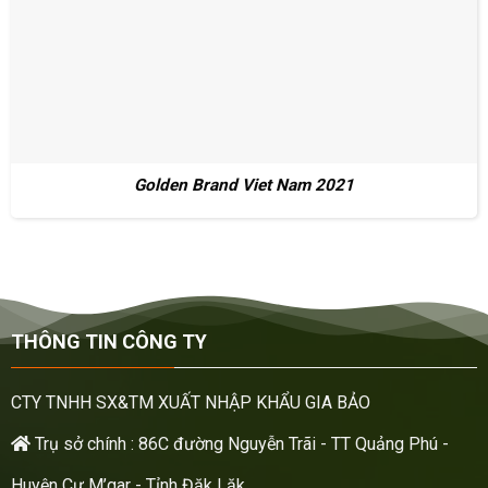
Golden Brand Viet Nam 2021
THÔNG TIN CÔNG TY
CTY TNHH SX&TM XUẤT NHẬP KHẨU GIA BẢO
Trụ sở chính : 86C đường Nguyễn Trãi - TT Quảng Phú -
Huyện Cư M’gar - Tỉnh Đăk Lăk