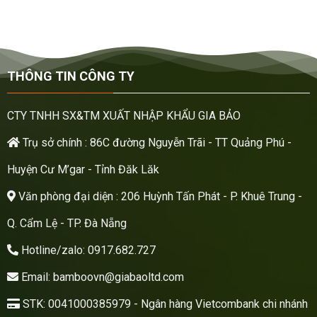
THÔNG TIN CÔNG TY
CTY TNHH SX&TM XUẤT NHẬP KHẨU GIA BẢO
Trụ sở chính : 86C đường Nguyễn Trãi - TT Quảng Phú -
Huyện Cư M’gar - Tỉnh Đăk Lăk
Văn phòng đại diện : 206 Huỳnh Tấn Phát - P. Khuê Trung -
Q. Cẩm Lệ - TP. Đà Nẵng
Hotline/zalo: 0917.682.727
Email: bamboovn@giabaoltd.com
STK: 0041000385979 - Ngân hàng Vietcombank chi nhánh