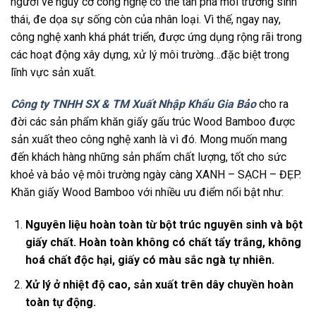
người về nguy cơ công nghệ có thể tàn phá môi trường sinh
thái, đe dọa sự sống còn của nhân loại. Vì thế, ngay nay,
công nghệ xanh khá phát triển, được ứng dụng rộng rãi trong
các hoạt động xây dựng, xử lý môi trường…đặc biệt trong
lĩnh vực sản xuất.
Công ty TNHH SX & TM Xuất Nhập Khẩu Gia Bảo
cho ra
đời các sản phẩm khăn giấy gấu trúc Wood Bamboo được
sản xuất theo công nghệ xanh là vì đó. Mong muốn mang
đến khách hàng những sản phẩm chất lượng, tốt cho sức
khoẻ và bảo vệ môi trường ngày càng XANH – SẠCH – ĐẸP.
Khăn giấy Wood Bamboo với nhiều ưu điểm nổi bật như:
Nguyên liệu hoàn toàn từ bột trúc nguyên sinh và bột
giấy chất. Hoàn toàn không có chất tẩy trắng, không
hoá chất độc hại, giấy có màu sắc ngà tự nhiên.
Xử lý ở nhiệt độ cao, sản xuất trên dây chuyền hoàn
toàn tự động.