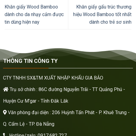
Khăn giấy Wood Bamboo
Khăn giấy gấu trúc thương
dành cho da nhạy cảm được
hiệu Wood Bamboo tốt nhất
tin dùng hiện nay
dành cho trẻ sơ sinh
THÔNG TIN CÔNG TY
CTY TNHH SX&TM XUẤT NHẬP KHẨU GIA BẢO
Trụ sở chính : 86C đường Nguyễn Trãi - TT Quảng Phú -
Huyện Cư M’gar - Tỉnh Đăk Lăk
Văn phòng đại diện : 206 Huỳnh Tấn Phát - P. Khuê Trung -
Q. Cẩm Lệ - TP. Đà Nẵng
Hotline/zalo: 0917.682.727