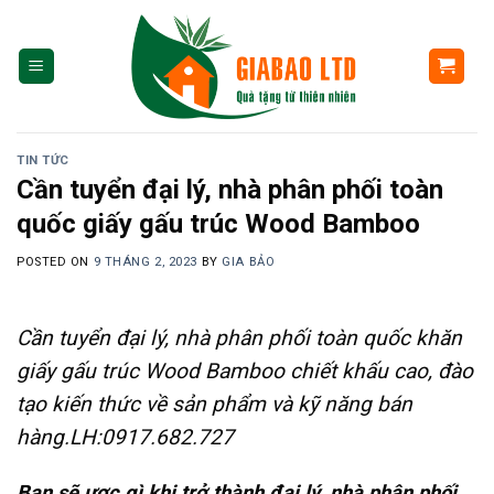
Skip
to
content
TIN TỨC
Cần tuyển đại lý, nhà phân phối toàn
quốc giấy gấu trúc Wood Bamboo
POSTED ON
9 THÁNG 2, 2023
BY
GIA BẢO
Cần tuyển đại lý, nhà phân phối toàn quốc khăn
giấy gấu trúc Wood Bamboo chiết khấu cao, đào
tạo kiến thức về sản phẩm và kỹ năng bán
hàng.LH:0917.682.727
Bạn sẽ ược gì khi trở thành đại lý, nhà phân phối