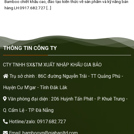
Bamboo chiết khấu cao, đào tạo kiến thức về sản phẩm và kỹ năng bán
hàng.LH:0917.682.727 [...]
THÔNG TIN CÔNG TY
CTY TNHH SX&TM XUẤT NHẬP KHẨU GIA BẢO
Trụ sở chính : 86C đường Nguyễn Trãi - TT Quảng Phú -
Huyện Cư M’gar - Tỉnh Đăk Lăk
Văn phòng đại diện : 206 Huỳnh Tấn Phát - P. Khuê Trung -
Q. Cẩm Lệ - TP. Đà Nẵng
Hotline/zalo: 0917.682.727
Email: bamboovn@giabaoltd.com