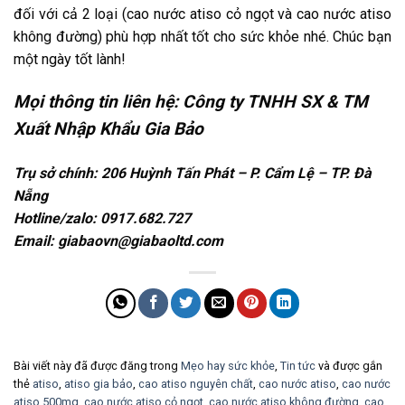
đối với cả 2 loại (cao nước atiso cỏ ngọt và cao nước atiso
không đường) phù hợp nhất tốt cho sức khỏe nhé. Chúc bạn
một ngày tốt lành!
Mọi thông tin liên hệ: Công ty TNHH SX & TM
Xuất Nhập Khẩu Gia Bảo
Trụ sở chính:
206 Huỳnh Tấn Phát – P. Cẩm Lệ – TP. Đà
Nẵng
Hotline/zalo: 0917.682.727
Email: giabaovn@giabaoltd.com
Bài viết này đã được đăng trong
Mẹo hay sức khỏe
,
Tin tức
và được gắn
thẻ
atiso
,
atiso gia bảo
,
cao atiso nguyên chất
,
cao nước atiso
,
cao nước
atiso 500mg
,
cao nước atiso cỏ ngọt
,
cao nước atiso không đường
,
cao