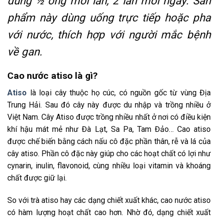
dùng ½ ống mỗi lần, 2 lần mỗi ngày. Sản
phẩm này dùng uống trực tiếp hoặc pha
với nước, thích hợp với người mắc bệnh
về gan.
Cao nước atiso là gì?
Atiso
là loại cây thuộc họ cúc, có nguồn gốc từ vùng Địa
Trung Hải. Sau đó cây này được du nhập và trồng nhiều ở
Việt Nam. Cây Atiso được trồng nhiều nhất ở nơi có điều kiện
khí hậu mát mẻ như Đà Lạt, Sa Pa, Tam Đảo… Cao atiso
được chế biến bằng cách nấu cô đặc phần thân, rễ và lá của
cây atiso. Phần cô đặc này giúp cho các hoạt chất có lợi như
cynarin, inulin, flavonoid, cùng nhiều loại vitamin và khoáng
chất được giữ lại.
So với trà atiso hay các dạng chiết xuất khác, cao nước atiso
có hàm lượng hoạt chất cao hơn. Nhờ đó, dạng chiết xuất