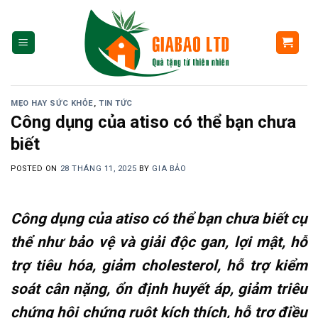
Skip
to
content
MẸO HAY SỨC KHỎE
,
TIN TỨC
Công dụng của atiso có thể bạn chưa
biết
POSTED ON
28 THÁNG 11, 2025
BY
GIA BẢO
Công dụng của atiso có thể bạn chưa biết cụ
thể như bảo vệ và giải độc gan, lợi mật, hỗ
trợ tiêu hóa, giảm cholesterol, hỗ trợ kiểm
soát cân nặng, ổn định huyết áp, giảm triêu
chứng hội chứng ruột kích thích, hỗ trợ điều