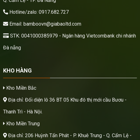
Q. Cẩm Lệ - TP. Đà Nẵng
Hotline/zalo: 0917.682.727
Email: bamboovn@giabaoltd.com
STK: 0041000385979 - Ngân hàng Vietcombank chi nhánh
Đà nẵng
KHO HÀNG
Kho Miền Bắc
Địa chỉ: Đối diện lô 36 BT 05 Khu đô thị mới cầu Bươu -
Thanh Trì - Hà Nội.
Kho Miền Trung
Địa chỉ: 206 Huỳnh Tấn Phát - P. Khuê Trung - Q. Cẩm Lệ -