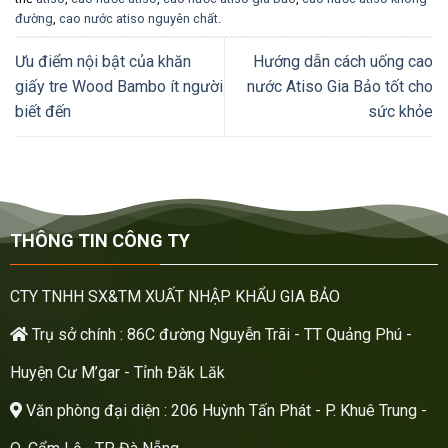
đường
,
cao nước atiso nguyên chất
.
Ưu điểm nội bật của khăn
Hướng dẫn cách uống cao
giấy tre Wood Bambo ít người
nước Atiso Gia Bảo tốt cho
biết đến
sức khỏe
THÔNG TIN CÔNG TY
CTY TNHH SX&TM XUẤT NHẬP KHẨU GIA BẢO
Trụ sở chính : 86C đường Nguyễn Trãi - TT Quảng Phú -
Huyện Cư M’gar - Tỉnh Đăk Lăk
Văn phòng đại diện : 206 Huỳnh Tấn Phát - P. Khuê Trung -