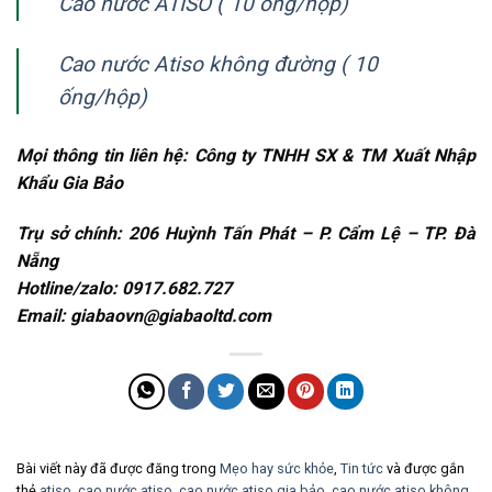
Cao nước ATISO ( 10 ống/hộp)
Cao nước Atiso không đường ( 10
ống/hộp)
Mọi thông tin liên hệ: Công ty TNHH SX & TM Xuất Nhập
Khẩu Gia Bảo
Trụ sở chính:
206 Huỳnh Tấn Phát – P. Cẩm Lệ – TP. Đà
Nẵng
Hotline/zalo: 0917.682.727
Email: giabaovn@giabaoltd.com
Bài viết này đã được đăng trong
Mẹo hay sức khỏe
,
Tin tức
và được gắn
thẻ
atiso
,
cao nước atiso
,
cao nước atiso gia bảo
,
cao nước atiso không