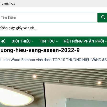
17.682.727
ìm
iếm:
Khăn giấy, giấy vệ sinh,...
CHỦ
GIỚI THIỆU
TIN TỨC
HỆ THỐNG PHÂN PHỐI
uong-hieu-vang-asean-2022-9
ấu trúc Wood Bamboo vinh danh TOP 10 THƯƠNG HIỆU VÀNG ASE