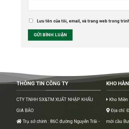
Lưu tên của tôi, email, và trang web trong trìn
THÔNG TIN CÔNG TY
KHO HÀ
CTY TNHH SX&TM XUẤT NHẬP KHẨU
Kho Miền
GIA BẢO
Địa chỉ: 
Trụ sở chính : 86C đường Nguyễn Trãi -
mới cầu Bươ