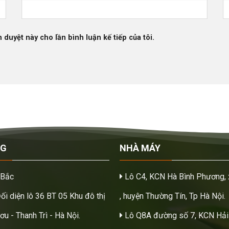
h duyệt này cho lần bình luận kế tiếp của tôi.
NG
NHÀ MÁY
 Bắc
Lô C4, KCN Hà Bình Phương, 
Đối diện lô 36 BT 05 Khu đô thị
, huyện Thường Tín, Tp Hà Nội.
u - Thanh Trì - Hà Nội.
Lô Q8A đường số 7, KCN Hải