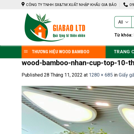
Skip
CÔNG TY TNHH SX&TM XUẤT NHẬP KHẨU GIA BẢO
09
to
content
T
k
Từ khóa:
TRANG 
THƯƠNG HIỆU WOOD BAMBOO
wood-bamboo-nhan-cup-top-10-th
Published
28 Tháng 11, 2022
at
1280 × 685
in
Giấy g