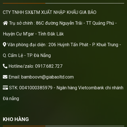
CTY TNHH SX&TM XUẤT NHẬP KHẨU GIA BẢO
Trụ sở chính : 86C đường Nguyễn Trãi - TT Quảng Phú -
Huyện Cư M’gar - Tỉnh Đăk Lăk
Văn phòng đại diện : 206 Huỳnh Tấn Phát - P. Khuê Trung -
Q. Cẩm Lệ - TP. Đà Nẵng
Hotline/zalo: 0917.682.727
Email: bamboovn@giabaoltd.com
STK: 0041000385979 - Ngân hàng Vietcombank chi nhánh
Đà nẵng
KHO HÀNG