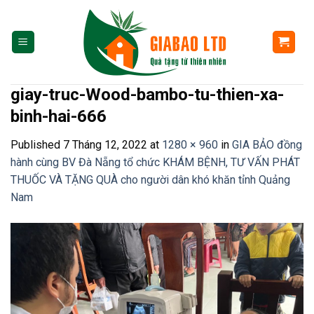
Skip
to
content
giay-truc-Wood-bambo-tu-thien-xa-
binh-hai-666
Published
7 Tháng 12, 2022
at
1280 × 960
in
GIA BẢO đồng
hành cùng BV Đà Nẵng tổ chức KHÁM BỆNH, TƯ VẤN PHÁT
THUỐC VÀ TẶNG QUÀ cho người dân khó khăn tỉnh Quảng
Nam