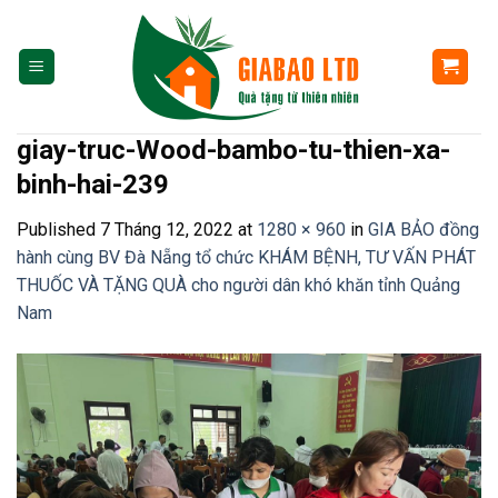
Skip
to
content
giay-truc-Wood-bambo-tu-thien-xa-
binh-hai-239
Published
7 Tháng 12, 2022
at
1280 × 960
in
GIA BẢO đồng
hành cùng BV Đà Nẵng tổ chức KHÁM BỆNH, TƯ VẤN PHÁT
THUỐC VÀ TẶNG QUÀ cho người dân khó khăn tỉnh Quảng
Nam