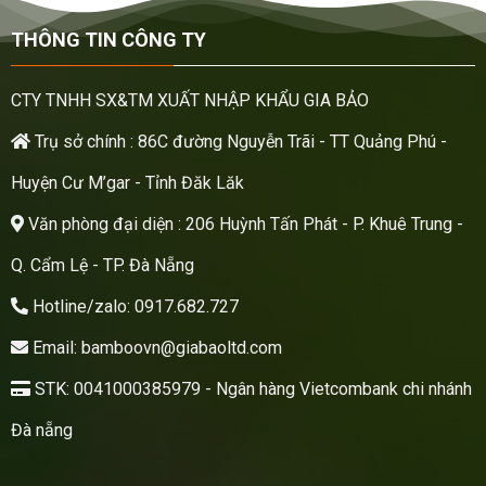
THÔNG TIN CÔNG TY
CTY TNHH SX&TM XUẤT NHẬP KHẨU GIA BẢO
Trụ sở chính : 86C đường Nguyễn Trãi - TT Quảng Phú -
Huyện Cư M’gar - Tỉnh Đăk Lăk
Văn phòng đại diện : 206 Huỳnh Tấn Phát - P. Khuê Trung -
Q. Cẩm Lệ - TP. Đà Nẵng
Hotline/zalo: 0917.682.727
Email: bamboovn@giabaoltd.com
STK: 0041000385979 - Ngân hàng Vietcombank chi nhánh
Đà nẵng