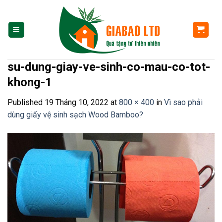
Skip
to
content
su-dung-giay-ve-sinh-co-mau-co-tot-
khong-1
Published
19 Tháng 10, 2022
at
800 × 400
in
Vì sao phải
dùng giấy vệ sinh sạch Wood Bamboo?