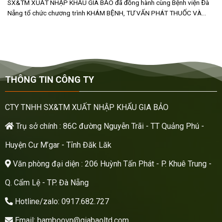
SX&TM XUẤT NHẬP KHẨU GIA BẢO đã đồng hành cùng Bệnh viện Đà
Nẵng tổ chức chương trình KHÁM BỆNH, TƯ VẤN PHÁT THUỐC VÀ
TẶNG QUÀ [...]
THÔNG TIN CÔNG TY
CTY TNHH SX&TM XUẤT NHẬP KHẨU GIA BẢO
Trụ sở chính : 86C đường Nguyễn Trãi - TT Quảng Phú -
Huyện Cư M’gar - Tỉnh Đăk Lăk
Văn phòng đại diện : 206 Huỳnh Tấn Phát - P. Khuê Trung -
Q. Cẩm Lệ - TP. Đà Nẵng
Hotline/zalo: 0917.682.727
Email: bamboovn@giabaoltd.com