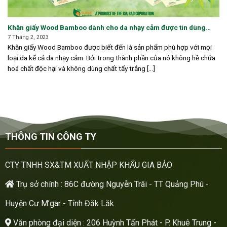
Khăn giấy Wood Bamboo dành cho da nhạy cảm được tin dùng
hiện nay
7 Tháng 2, 2023
Khăn giấy Wood Bamboo được biết đến là sản phẩm phù hợp với mọi
loại da kể cả da nhạy cảm. Bởi trong thành phần của nó không hề chứa
hoá chất độc hại và không dùng chất tẩy trắng [...]
THÔNG TIN CÔNG TY
CTY TNHH SX&TM XUẤT NHẬP KHẨU GIA BẢO
Trụ sở chính : 86C đường Nguyễn Trãi - TT Quảng Phú -
Huyện Cư M’gar - Tỉnh Đăk Lăk
Văn phòng đại diện : 206 Huỳnh Tấn Phát - P. Khuê Trung -