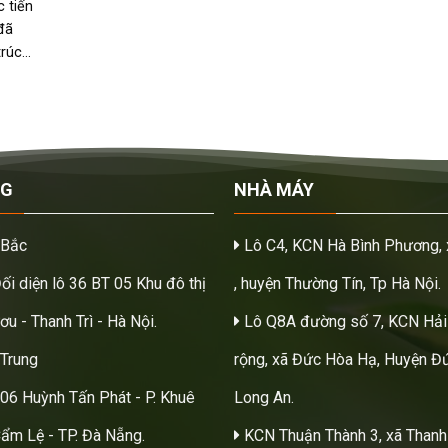
 tiến
đã
trúc
M
NG
NHÀ MÁY
 Bắc
Lô C4, KCN Hà Bình Phương, 
Đối diện lô 36 BT 05 Khu đô thị
, huyện Thường Tín, Tp Hà Nội.
u - Thanh Trì - Hà Nội.
Lô Q8A đường số 7, KCN Hải
Trung
rộng, xã Đức Hòa Hạ, Huyện Đứ
206 Huỳnh Tấn Phát - P. Khuê
Long An.
Cẩm Lệ - TP. Đà Nẵng.
KCN Thuận Thành 3, xã Thanh