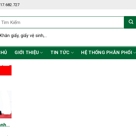
17.682.727
ìm
iếm:
Khăn giấy, giấy vệ sinh,...
CHỦ
GIỚI THIỆU
TIN TỨC
HỆ THỐNG PHÂN PHỐI
anh
N