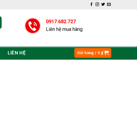
0917.682.727
Liên hệ mua hàng
LIÊN HỆ
Giỏ hàng /
0
₫