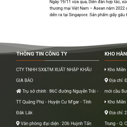
2022 tại Singapore
Ngày 19/11 vừa qua, Diễn đàn hợp tác, xúc
thương mại Việt Nam – Asean năm 2022 
diễn ra tại Singapore. Sản phẩm giấy gấu 
Wood Bamboo của công ty TNHH SX&T
XUẤT NHẬP KHẨU GIA BẢO [...]
THÔNG TIN CÔNG TY
KHO HÀ
CTY TNHH SX&TM XUẤT NHẬP KHẨU
Kho Miền
GIA BẢO
Địa chỉ: 
Trụ sở chính : 86C đường Nguyễn Trãi -
mới cầu Bươ
TT Quảng Phú - Huyện Cư M’gar - Tỉnh
Kho Miền 
Đăk Lăk
Địa chỉ: 
Văn phòng đại diện : 206 Huỳnh Tấn
Trung - Q. 