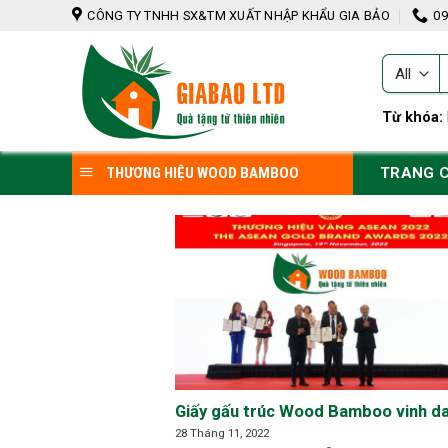
Skip
CÔNG TY TNHH SX&TM XUẤT NHẬP KHẨU GIA BẢO
09
to
content
T
k
Từ khóa:
TRANG 
THƯƠNG HIỆU WOOD BAMBOO
Giấy gấu trúc Wood Bamboo vinh d
TOP 10 THƯƠNG HIỆU VÀNG ASEA
28 Tháng 11, 2022