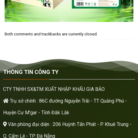
Both comments and trackbacks are currently closed.
THÔNG TIN CÔNG TY
CTY TNHH SX&TM XUẤT NHẬP KHẨU GIA BẢO
Trụ sở chính : 86C đường Nguyễn Trãi - TT Quảng Phú -
Huyện Cư M’gar - Tỉnh Đăk Lăk
Văn phòng đại diện : 206 Huỳnh Tấn Phát - P. Khuê Trung -
Q. Cẩm Lệ - TP. Đà Nẵng