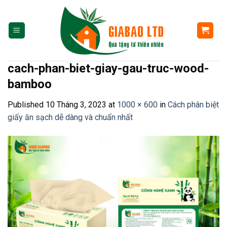
Skip
to
content
cach-phan-biet-giay-gau-truc-wood-
bamboo
Published
10 Tháng 3, 2023
at
1000 × 600
in
Cách phân biệt
giấy ăn sạch dễ dàng và chuẩn nhất