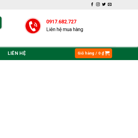
0917.682.727
Liên hệ mua hàng
LIÊN HỆ
Giỏ hàng /
0
₫