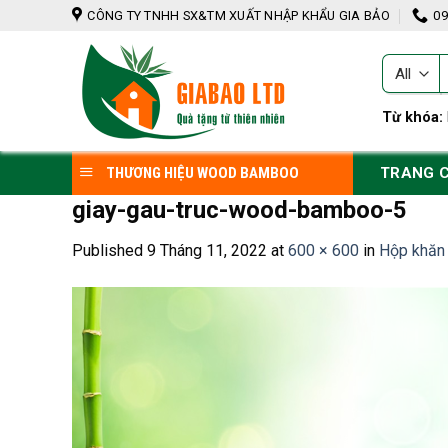
Skip
CÔNG TY TNHH SX&TM XUẤT NHẬP KHẨU GIA BẢO
09
to
content
T
k
Từ khóa:
TRANG 
THƯƠNG HIỆU WOOD BAMBOO
giay-gau-truc-wood-bamboo-5
Published
9 Tháng 11, 2022
at
600 × 600
in
Hộp khăn