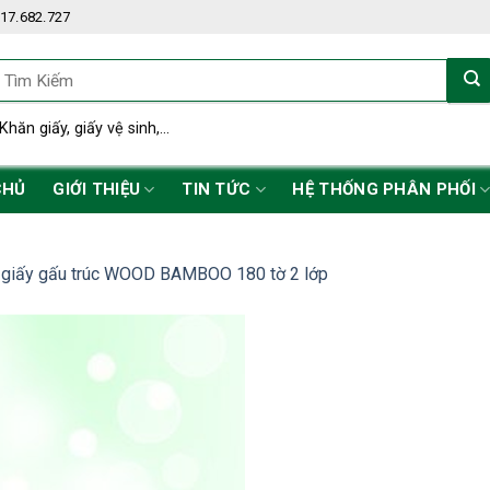
17.682.727
ìm
iếm:
Khăn giấy, giấy vệ sinh,...
CHỦ
GIỚI THIỆU
TIN TỨC
HỆ THỐNG PHÂN PHỐI
 giấy gấu trúc WOOD BAMBOO 180 tờ 2 lớp