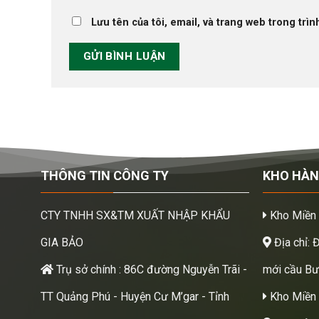
Lưu tên của tôi, email, và trang web trong trìn
THÔNG TIN CÔNG TY
KHO HÀ
CTY TNHH SX&TM XUẤT NHẬP KHẨU
Kho Miền
GIA BẢO
Địa chỉ: 
Trụ sở chính : 86C đường Nguyễn Trãi -
mới cầu Bươ
TT Quảng Phú - Huyện Cư M’gar - Tỉnh
Kho Miền 