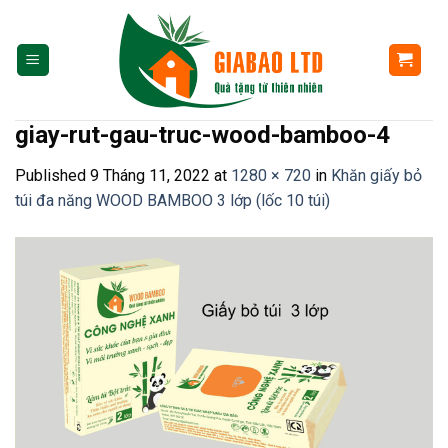
Skip
to
content
giay-rut-gau-truc-wood-bamboo-4
Published
9 Tháng 11, 2022
at
1280 × 720
in
Khăn giấy bỏ
túi đa năng WOOD BAMBOO 3 lớp (lốc 10 túi)