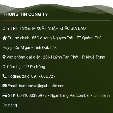
THÔNG TIN CÔNG TY
CTY TNHH SX&TM XUẤT NHẬP KHẨU GIA BẢO
Trụ sở chính : 86C đường Nguyễn Trãi - TT Quảng Phú -
Huyện Cư M’gar - Tỉnh Đăk Lăk
Văn phòng đại diện : 206 Huỳnh Tấn Phát - P. Khuê Trung -
Q. Cẩm Lệ - TP. Đà Nẵng
Hotline/zalo: 0917.682.727
Email: bamboovn@giabaoltd.com
STK: 0041000385979 - Ngân hàng Vietcombank chi nhánh
Đà nẵng