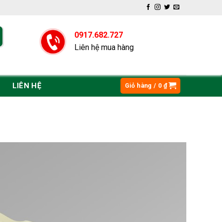
0917.682.727
Liên hệ mua hàng
LIÊN HỆ
Giỏ hàng /
0
₫