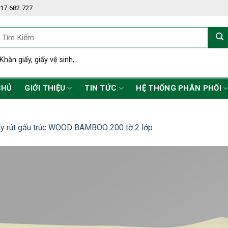
17.682.727
ìm
iếm:
Khăn giấy, giấy vệ sinh,...
CHỦ
GIỚI THIỆU
TIN TỨC
HỆ THỐNG PHÂN PHỐI
ấy rút gấu trúc WOOD BAMBOO 200 tờ 2 lớp