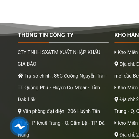
THÔNG TIN CÔNG TY
KHO HÀ
CTY TNHH SX&TM XUẤT NHẬP KHẨU
Kho Miền
GIA BẢO
Địa chỉ: 
Trụ sở chính : 86C đường Nguyễn Trãi -
mới cầu Bươ
TT Quảng Phú - Huyện Cư M’gar - Tỉnh
Kho Miền 
Đăk Lăk
Địa chỉ: 
Văn phòng đại diện : 206 Huỳnh Tấn
Trung - Q. 
Phát - P. Khuê Trung - Q. Cẩm Lệ - TP. Đà
Kho Miền
Nẵng
Địa chỉ: 