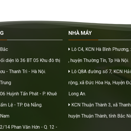
NG
NHÀ MÁY
 Bắc
Lô C4, KCN Hà Bình Phương, 
Đối diện lô 36 BT 05 Khu đô thị
, huyện Thường Tín, Tp Hà Nội.
u - Thanh Trì - Hà Nội.
Lô Q8A đường số 7, KCN Hải
Trung
rộng, xã Đức Hòa Hạ, Huyện Đứ
206 Huỳnh Tấn Phát - P. Khuê
Long An.
Cẩm Lệ - TP. Đà Nẵng.
KCN Thuận Thành 3, xã Thanh
 Nam
huyện Thuận Thành, tỉnh Bắc Ni
22/14 Phan Văn Hớn - Q. 12 -