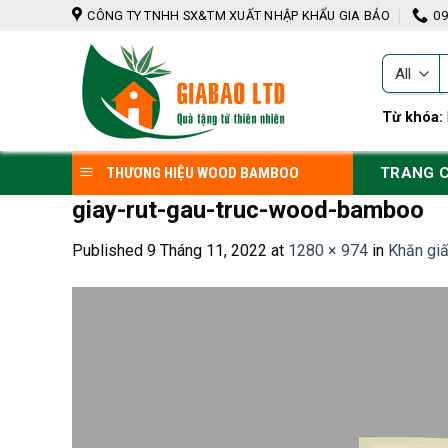
Skip
CÔNG TY TNHH SX&TM XUẤT NHẬP KHẨU GIA BẢO
09
to
content
T
k
Từ khóa:
TRANG 
THƯƠNG HIỆU WOOD BAMBOO
giay-rut-gau-truc-wood-bamboo
Published
9 Tháng 11, 2022
at
1280 × 974
in
Khăn gi