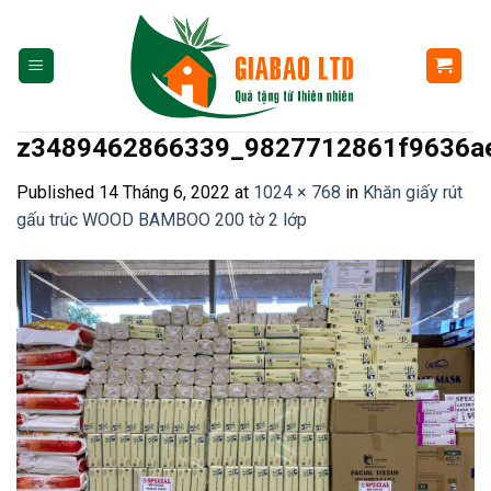
Skip
to
content
z3489462866339_9827712861f9636a
Published
14 Tháng 6, 2022
at
1024 × 768
in
Khăn giấy rút
gấu trúc WOOD BAMBOO 200 tờ 2 lớp