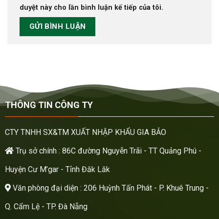
duyệt này cho lần bình luận kế tiếp của tôi.
THÔNG TIN CÔNG TY
CTY TNHH SX&TM XUẤT NHẬP KHẨU GIA BẢO
Trụ sở chính : 86C đường Nguyễn Trãi - TT Quảng Phú -
Huyện Cư M’gar - Tỉnh Đăk Lăk
Văn phòng đại diện : 206 Huỳnh Tấn Phát - P. Khuê Trung -
Q. Cẩm Lệ - TP. Đà Nẵng