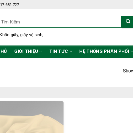
17.682.727
ìm
iếm:
Khăn giấy, giấy vệ sinh,...
CHỦ
GIỚI THIỆU
TIN TỨC
HỆ THỐNG PHÂN PHỐI
Show