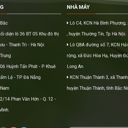
NG
NHÀ MÁY
 Bắc
Lô C4, KCN Hà Bình Phương, 
Đối diện lô 36 BT 05 Khu đô thị
, huyện Thường Tín, Tp Hà Nội.
u - Thanh Trì - Hà Nội.
Lô Q8A đường số 7, KCN Hải
Trung
rộng, xã Đức Hòa Hạ, Huyện Đứ
206 Huỳnh Tấn Phát - P. Khuê
Long An.
Cẩm Lệ - TP. Đà Nẵng.
KCN Thuận Thành 3, xã Thanh
 Nam
huyện Thuận Thành, tỉnh Bắc Ni
22/14 Phan Văn Hớn - Q. 12 -
Minh.