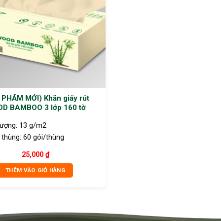
 PHẨM MỚI) Khăn giấy rút
D BAMBOO 3 lớp 160 tờ
lượng:
13 g/m2
 thùng:
60 gói/thùng
25,000
₫
THÊM VÀO GIỎ HÀNG