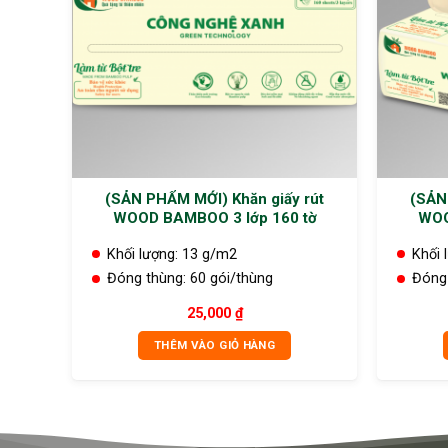
(SẢN PHẨM MỚI) Khăn giấy rút
(SẢN
WOOD BAMBOO 3 lớp 160 tờ
WOO
Khối lượng:
13 g/m2
Khối 
Đóng thùng:
60 gói/thùng
Đóng
25,000
₫
THÊM VÀO GIỎ HÀNG