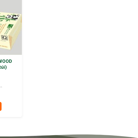
g WOOD
úi)