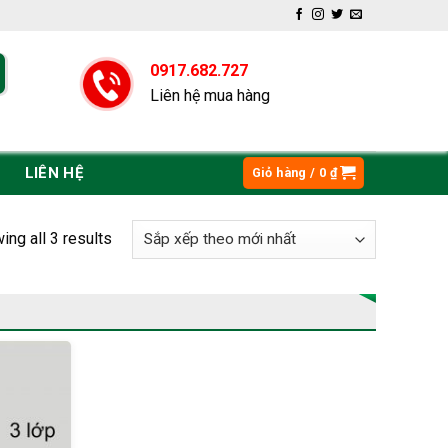
0917.682.727
Liên hệ mua hàng
LIÊN HỆ
Giỏ hàng /
0
₫
ing all 3 results