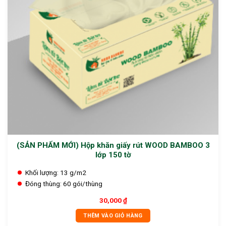
(SẢN PHẨM MỚI) Hộp khăn giấy rút WOOD BAMBOO 3
lớp 150 tờ
Khối lượng:
13 g/m2
Đóng thùng:
60 gói/thùng
30,000
₫
THÊM VÀO GIỎ HÀNG