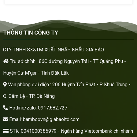
THÔNG TIN CÔNG TY
CTY TNHH SX&TM XUẤT NHẬP KHẨU GIA BẢO
Trụ sở chính : 86C đường Nguyễn Trãi - TT Quảng Phú -
Huyện Cư M’gar - Tỉnh Đăk Lăk
Văn phòng đại diện : 206 Huỳnh Tấn Phát - P. Khuê Trung -
Q. Cẩm Lệ - TP. Đà Nẵng
Hotline/zalo: 0917.682.727
Email: bamboovn@giabaoltd.com
STK: 0041000385979 - Ngân hàng Vietcombank chi nhánh