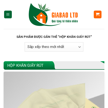
Skip
to
content
SẢN PHẨM ĐƯỢC GẮN THẺ “HỘP KHĂN GIẤY RÚT”
HỘP KHĂN GIẤY RÚT