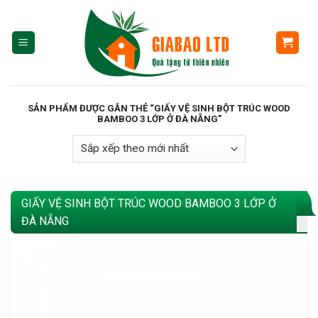
Skip
to
content
SẢN PHẨM ĐƯỢC GẮN THẺ “GIẤY VỆ SINH BỘT TRÚC WOOD
BAMBOO 3 LỚP Ở ĐÀ NẴNG”
GIẤY VỆ SINH BỘT TRÚC WOOD BAMBOO 3 LỚP Ở
ĐÀ NẴNG