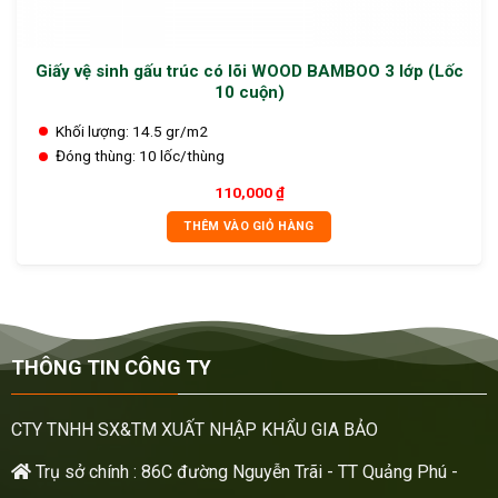
Giấy vệ sinh gấu trúc có lõi WOOD BAMBOO 3 lớp (Lốc
10 cuộn)
Khối lượng:
14.5 gr/m2
Đóng thùng:
10 lốc/thùng
110,000
₫
THÊM VÀO GIỎ HÀNG
THÔNG TIN CÔNG TY
CTY TNHH SX&TM XUẤT NHẬP KHẨU GIA BẢO
Trụ sở chính : 86C đường Nguyễn Trãi - TT Quảng Phú -