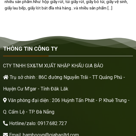
nhiều sản phẩm.Như: hộp giấy rút, túi giấy rút, giấy bỏ túi, giấy vệ sinh,
giấy lau bếp, giấy lót bát đĩa nhà hàng…và nhiều sản phẩm [...]
THÔNG TIN CÔNG TY
CTY TNHH SX&TM XUẤT NHẬP KHẨU GIA BẢO
Trụ sở chính : 86C đường Nguyễn Trãi - TT Quảng Phú -
Huyện Cư M’gar - Tỉnh Đăk Lăk
Văn phòng đại diện : 206 Huỳnh Tấn Phát - P. Khuê Trung -
Q. Cẩm Lệ - TP. Đà Nẵng
Hotline/zalo: 0917.682.727
Email: bamboovn@giabaoltd.com