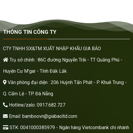
THÔNG TIN CÔNG TY
CTY TNHH SX&TM XUẤT NHẬP KHẨU GIA BẢO
Trụ sở chính : 86C đường Nguyễn Trãi - TT Quảng Phú -
Huyện Cư M’gar - Tỉnh Đăk Lăk
Văn phòng đại diện : 206 Huỳnh Tấn Phát - P. Khuê Trung -
Q. Cẩm Lệ - TP. Đà Nẵng
Hotline/zalo: 0917.682.727
Email: bamboovn@giabaoltd.com
STK: 0041000385979 - Ngân hàng Vietcombank chi nhánh