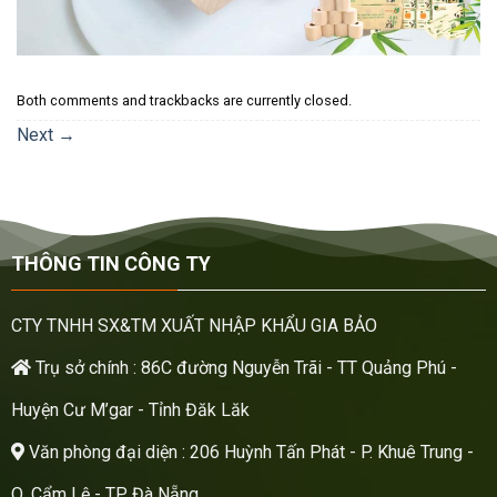
Both comments and trackbacks are currently closed.
Next
→
THÔNG TIN CÔNG TY
CTY TNHH SX&TM XUẤT NHẬP KHẨU GIA BẢO
Trụ sở chính : 86C đường Nguyễn Trãi - TT Quảng Phú -
Huyện Cư M’gar - Tỉnh Đăk Lăk
Văn phòng đại diện : 206 Huỳnh Tấn Phát - P. Khuê Trung -
Q. Cẩm Lệ - TP. Đà Nẵng